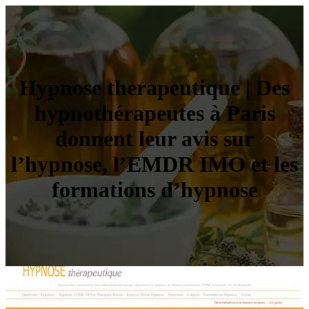
Hypnose therapeuti­que | Des
hypnothérapeu­tes à Paris
donnent leur avis sur
l’hypnose, l’EMDR IMO et les
formations d’hypnose